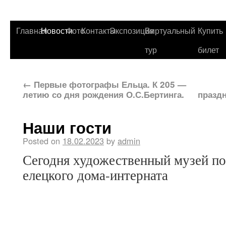
Главная
Новости
Фото
Контакты
Экспозиция
Виртуальный
Купить
тур
билет
←
Первые фотографы Ельца. К 205 —
летию со дня рождения О.С.Бертинга.
праздн
Наши гости
Posted on
18.02.2023
by
admin
Сегодня художественный музей по
елецкого дома-интерната