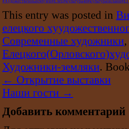
#ХудожественныйМузей
#Елец
#культура48
#культураонлайн
#Е
This entry was posted in
Ви
елецкого хуудожественног
Современные художники
Елецкого(Орловского)худ
Художники-земляки
. Boo
←
Открытие выставки
Наши гости
→
Добавить комментарий