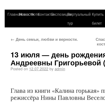
Главная
Новости
Фото
Контакты
Экспозиция
Виртуальный
Купить
тур
билет
←
День семьи, любви и верности.
Спас
кос
13 июля — день рождени
Андреевны Григорьевой ( 
Posted on
12.07.2022
by
admin
Глава из книги «Калина горькая» п
режиссёра Нины Павловны Весело