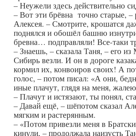
– Неужели здесь действительно с
– Вот эти брёвна точно старые, – 
Алексея. – Смотрите, крошатся да
поднялся и обошёл башню изнутри
бревна… подправляли! Все-таки т
– Знаешь, – сказала Таня, – его и
Сибирь везли. И он в дороге каза
кормил их, конвоиров своих! А по
голос, – потом писал: «А они, бедн
иные плачут, глядя на меня, жалею
– Плачут и истязают, ты понял, ста
– Давай ещё, – шёпотом сказал Ал
мягким и растерянным.
– «Потом привезли меня в Братски
кинули, – продолжала наизусть Тан