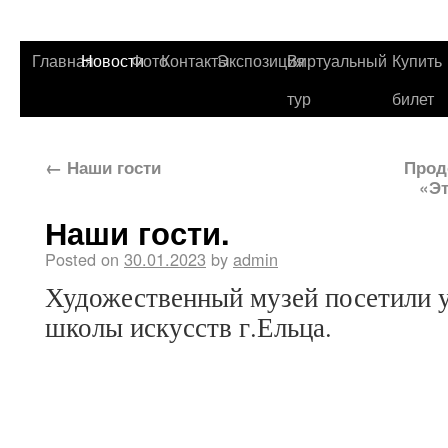
Главная
Новости
Фото
Контакты
Экспозиция
Виртуальный
Купить
тур
билет
←
Наши гости
Прод
«Эт
Наши гости.
Posted on
30.01.2023
by
admin
Художественный музей посетили 
школы искусств г.Ельца.