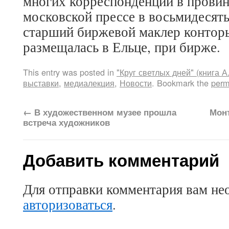
многих корреспонденций в провин
московской прессе в восьмидесяты
старший биржевой маклер конторы
размещалась в Ельце, при бирже.
This entry was posted in
"Круг светлых дней" (книга А
выставки
,
медиалекция
,
Новости
. Bookmark the
perm
←
В художественном музее прошла
Мон
встреча художников
Добавить комментарий
Для отправки комментария вам не
авторизоваться
.