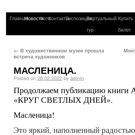
Главная
Новости
Фото
Контакты
Экспозиция
Виртуальный
Купить
тур
билет
←
В художественном музее прошла
Мон
встреча художников
МАСЛЕНИЦА.
Posted on
28.02.2022
by
admin
Продолжаем публикацию книги А
«КРУГ СВЕТЛЫХ ДНЕЙ».
Масленица!
Это яркий, наполненный радостью