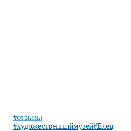
#отзывы
#художественныймузей
#Елец