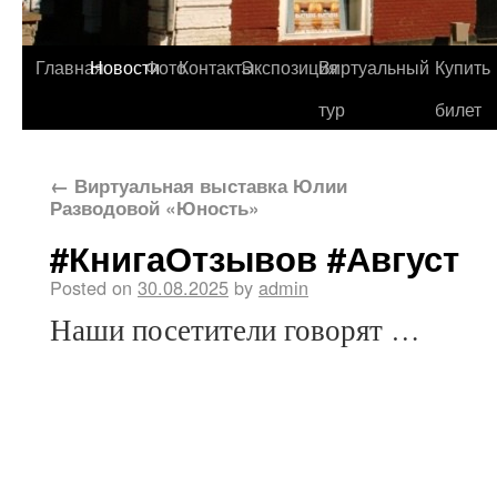
Главная
Новости
Фото
Контакты
Экспозиция
Виртуальный
Купить
тур
билет
←
Виртуальная выставка Юлии
Разводовой «Юность»
#КнигаОтзывов #Август
Posted on
30.08.2025
by
admin
Наши посетители говорят …