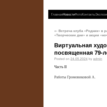
Главная
Новости
Фото
Контакты
Экспози
←
Встреча клуба «Родник» в р
«Творческие дни» и акции «но
Виртуальная худо
посвященная 79-
Posted on
24.05.2024
by
admin
Часть II
Работы Громовиковой А.