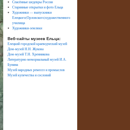
Спасённые шедевры России
Старинные открытки и фото Ельца
Художники — выпускники
Елецкого(Орловского)художественного
училища
Художники-земляки
Веб-сайты музеев Ельца:
Елецкий городской краеведческий музей
Дом-музей Н.Н. Жукова
Дом-музей Т.Н. Хренникова
Литературно-мемориальный музей И.А.
Бунина
Музей народных ремесел и промыслов
Музей купечества и сословий