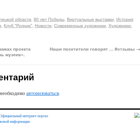
ипецкой области
,
80 лет Победы
,
Виртуальные выставки
,
История
я
,
Клуб "Родник"
,
Новости
,
Современные художники
,
Художники-
амках проекта
Наши посетители говорят … #отзывы
чь музеев».
ентарий
 необходимо
авторизоваться
.