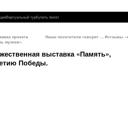
ция
Виртуальный тур
Купить билет
амках проекта
Наши посетители говорят … #отзывы
чь музеев».
жественная выставка «Память»,
летию Победы.