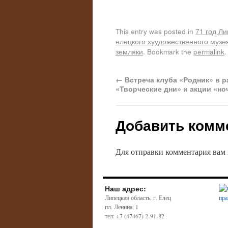
This entry was posted in
71 год Л
елецкого хуудожественного музе
земляки
. Bookmark the
permalink
.
←
Встреча клуба «Родник» в р
«Творческие дни» и акции «но
Добавить комм
Для отправки комментария вам
Наш адрес:
Липецкая область, г. Елец
пл. Ленина, 1
тел: +7 (47467) 2-91-82