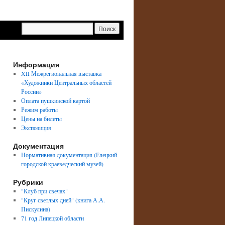
→
Информация
XII Межрегиональная выставка
«Художники Центральных областей
России»
Оплата пушкинской картой
Режим работы
Цены на билеты
Экспозиция
Документация
Нормативная документация (Елецкий
городской краеведческий музей)
Рубрики
"Клуб при свечах"
"Круг светлых дней" (книга А.А.
Пискулина)
71 год Липецкой области