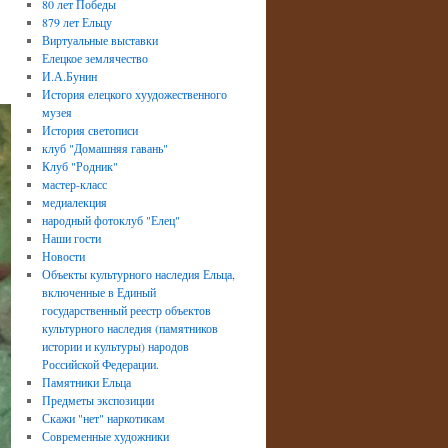
80 лет Победы
879 лет Ельцу
Виртуальные выставки
Елецкое землячество
И.А.Бунин
История елецкого хуудожественного
музея
История светописи
клуб "Домашняя гавань"
Клуб "Родник"
мастер-класс
медиалекция
народный фотоклуб "Елец"
Наши гости
Новости
Объекты культурного наследия Ельца,
включенные в Единый
государственный реестр объектов
культурного наследия (памятников
истории и культуры) народов
Российской Федерации.
Памятники Ельца
Предметы экспозиции
Скажи "нет" наркотикам
Современные художники