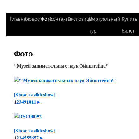
Главная
Новости
Фото
Контакты
Экспозиция
Виртуальный
Купить
тур
билет
Фото
"Музей занимательных наук Эйнштейна"
[Show as slideshow]
1
2
3
4
9
10
11
►
[Show as slideshow]
1
2
3
4
55
56
57
►