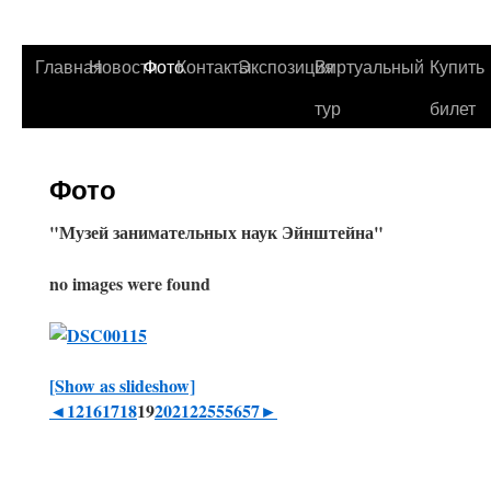
Главная
Новости
Фото
Контакты
Экспозиция
Виртуальный
Купить
тур
билет
Фото
"Музей занимательных наук Эйнштейна"
no images were found
[Show as slideshow]
◄
1
2
16
17
18
19
20
21
22
55
56
57
►