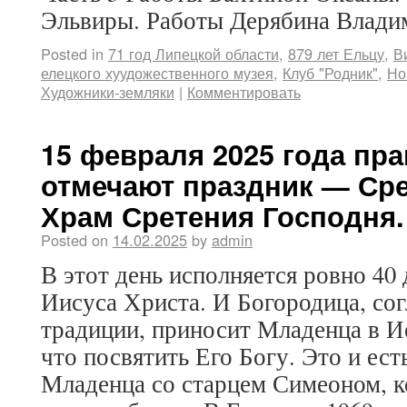
Эльвиры. Работы Дерябина Влади
Posted in
71 год Липецкой области
,
879 лет Ельцу
,
В
елецкого хуудожественного музея
,
Клуб "Родник"
,
Но
Художники-земляки
|
Комментировать
15 февраля 2025 года пр
отмечают праздник — Сре
Храм Сретения Господня.
Posted on
14.02.2025
by
admin
В этот день исполняется ровно 40
Иисуса Христа. И Богородица, сог
традиции, приносит Младенца в И
что посвятить Его Богу. Это и ест
Младенца со старцем Симеоном, к