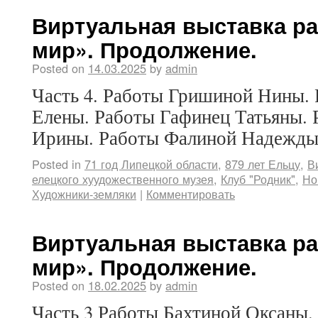
Виртуальная выставка ра
мир». Продолжение.
Posted on
14.03.2025
by
admin
Часть 4. Работы Гришиной Нины.
Елены. Работы Гафинец Татьяны. 
Ирины. Работы Фалиной Надежды
Posted in
71 год Липецкой области
,
879 лет Ельцу
,
В
елецкого хуудожественного музея
,
Клуб "Родник"
,
Но
Художники-земляки
|
Комментировать
Виртуальная выставка ра
мир». Продолжение.
Posted on
18.02.2025
by
admin
Часть 3 Работы Бахтиной Оксаны.