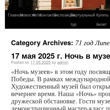
Главная
Новости
Фото
Контакты
Экспозиция
Виртуальный
Купить
тур
билет
Category Archives:
71 год Лип
17 мая 2025 г. Ночь в музе
Posted on
17.05.2025
by
admin
«Ночь музеев» в этом году посвя
Победы. В рамках международной
Художественный музей был открыт
вечернее время. Наша «Ночь» про
дружеской обстановке. Гости муз
демонстрационный мастер-класс 