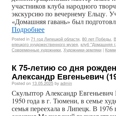
участников клуба народного творч
экскурсию по вечернему Ельцу. У
«Домашняя гавань» был подготов
Подробнее
Posted in
71 год Липецкой области
,
80 лет Победы
,
В
елецкого хуудожественного музея
,
клуб "Домашняя г
Современные художники
,
Художники-земляки
|
Комм
К 75-летию со дня рожден
Александр Евгеньевич (19
Posted on
13.05.2025
by
admin
Скульптор Александр Евгеньевич 
1950 года в г. Тюмени, в семье ху
семья переехала в Липецк. В 1976 