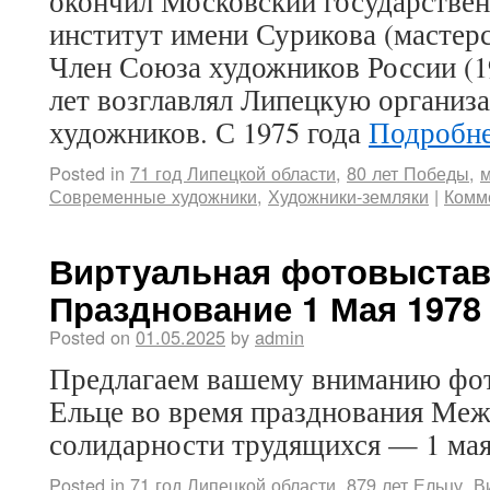
окончил Московский государстве
институт имени Сурикова (мастерс
Член Союза художников России (19
лет возглавлял Липецкую организ
художников. С 1975 года
Подробн
Posted in
71 год Липецкой области
,
80 лет Победы
,
м
Современные художники
,
Художники-земляки
|
Комм
Виртуальная фотовыстав
Празднование 1 Мая 1978 
Posted on
01.05.2025
by
admin
Предлагаем вашему вниманию фот
Ельце во время празднования Ме
солидарности трудящихся — 1 мая
Posted in
71 год Липецкой области
,
879 лет Ельцу
,
В