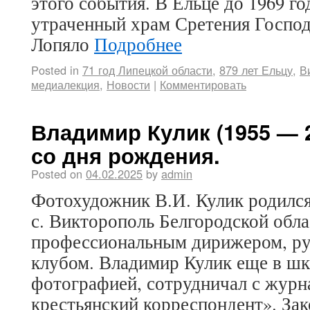
этого события. В Ельце до 1969 г
утраченный храм Сретения Господ
Лопяло
Подробнее
Posted in
71 год Липецкой области
,
879 лет Ельцу
,
В
медиалекция
,
Новости
|
Комментировать
Владимир Кулик (1955 — 2
со дня рождения.
Posted on
04.02.2025
by
admin
Фотохудожник В.И. Кулик родился 
с. Викторополь Белгородской обла
профессиональным дирижером, ру
клубом. Владимир Кулик еще в шк
фотографией, сотрудничал с журн
крестьянский корреспондент». За