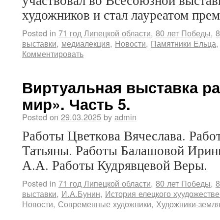
художников и стал лауреатом пр
Posted in
71 год Липецкой области
,
80 лет Победы
,
8
выставки
,
медиалекция
,
Новости
,
Памятники Ельца
Комментировать
Виртуальная выставка ра
мир». Часть 5.
Posted on
29.03.2025
by
admin
Работы Цветкова Вячеслава. Рабо
Татьяны. Работы Балашовой Ирин
А.А. Работы Кудрявцевой Веры.
Posted in
71 год Липецкой области
,
80 лет Победы
,
8
выставки
,
И.А.Бунин
,
История елецкого хуудожестве
Новости
,
Современные художники
,
Художники-земля