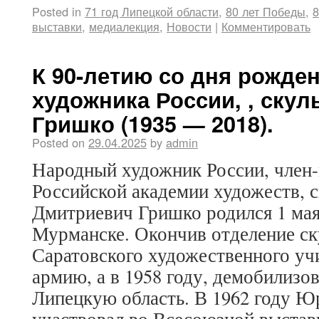
Posted in
71 год Липецкой области
,
80 лет Победы
,
8
выставки
,
медиалекция
,
Новости
|
Комментировать
К 90-летию со дня рожде
художника России, , скул
Гришко (1935 — 2018).
Posted on
29.04.2025
by
admin
Народный художник России, член
Российской академии художеств, 
Дмитриевич Гришко родился 1 мая 
Мурманске. Окончив отделение с
Саратовского художественного учи
армию, а в 1958 году, демобилизо
Липецкую область. В 1962 году 
участвовал во Всесоюзной выстав