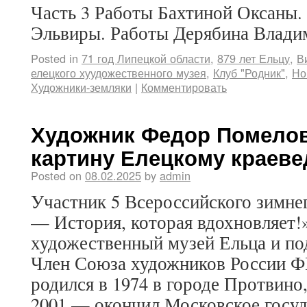
Часть 3 Работы Бахтиной Оксаны.
Эльвиры. Работы Дерябина Влади
Posted in
71 год Липецкой области
,
879 лет Ельцу
,
В
елецкого хуудожественного музея
,
Клуб "Родник"
,
Но
Художники-земляки
|
Комментировать
Художник Федор Помело
картину Елецкому краеве
Posted on
08.02.2025
by
admin
Участник 5 Всероссийского зимне
— История, которая вдохновляет!
художественный музей Ельца и по
Член Союза художников Росси
родился в 1974 в городе Протвино
2001 — окончил Московское госуд