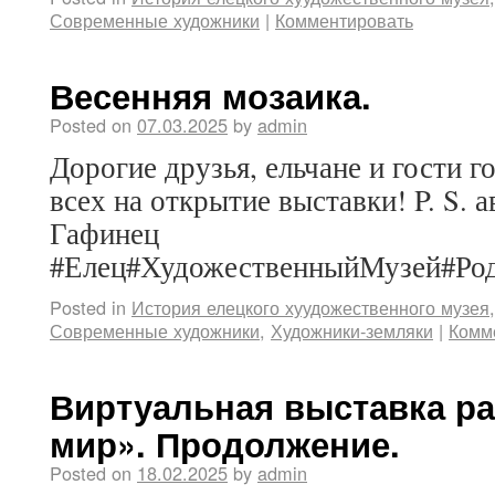
Современные художники
|
Комментировать
Весенняя мозаика.
Posted on
07.03.2025
by
admin
Дорогие друзья, ельчане и гости 
всех на открытие выставки! P. S.
Гафинец
#Елец#ХудожественныйМузей#Ро
Posted in
История елецкого хуудожественного музея
Современные художники
,
Художники-земляки
|
Комм
Виртуальная выставка ра
мир». Продолжение.
Posted on
18.02.2025
by
admin