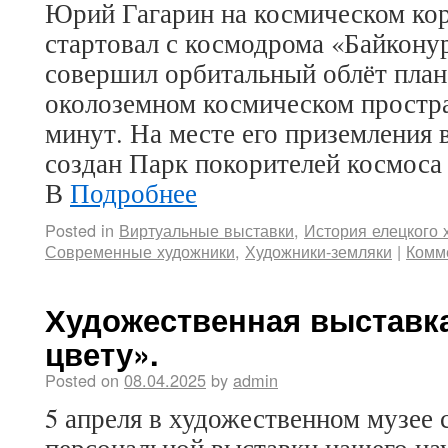
Юрий Гагарин на космическом кор
стартовал с космодрома «Байкону
совершил орбитальный облёт план
околоземном космическом простра
минут. На месте его приземления 
создан Парк покорителей космоса
В
Подробнее
Posted in
Виртуальные выставки
,
История елецкого 
Современные художники
,
Художники-земляки
|
Комм
Художественная выставка
цвету».
Posted on
08.04.2025
by
admin
5 апреля в художественном музее 
персональной выставки нашего на