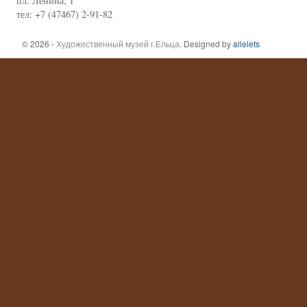
пл. Ленина, 1
тел: +7 (47467) 2-91-82
© 2026 -
Художественный музей г.Ельца
. Designed by
allelets