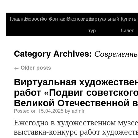
Главная
Новости
Фото
Контакты
Экспозиция
Виртуальный
Купить
тур
билет
Category Archives:
Современны
←
Older posts
Виртуальная художестве
работ «Подвиг советского
Великой Отечественной в
Posted on
15.04.2025
by
admin
Ежегодно в художественном музее
выставка-конкурс работ художест