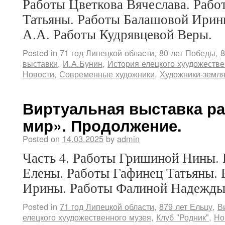
Работы Цветкова Вячеслава. Рабо
Татьяны. Работы Балашовой Ирин
А.А. Работы Кудрявцевой Веры.
Posted in
71 год Липецкой области
,
80 лет Победы
,
8
выставки
,
И.А.Бунин
,
История елецкого хуудожестве
Новости
,
Современные художники
,
Художники-земля
Виртуальная выставка ра
мир». Продолжение.
Posted on
14.03.2025
by
admin
Часть 4. Работы Гришиной Нины.
Елены. Работы Гафинец Татьяны. 
Ирины. Работы Фалиной Надежды
Posted in
71 год Липецкой области
,
879 лет Ельцу
,
В
елецкого хуудожественного музея
,
Клуб "Родник"
,
Но