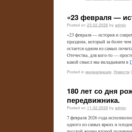
«23 февраля — ис
Posted on
23.02.2026
by
admin
«23 февраля — история и совре
праздник, который за более че
остается одним из самых почит
Отечества, для кого-то — просто
какой смысл мы вкладываем в
Posted in
медиалекция
,
Новости
|
180 лет со дня ро
передвижника.
Posted on
11.02.2026
by
admin
7 февраля 2026 года исполнило
одного из самых ярких и плодо
русской жизни второй половин