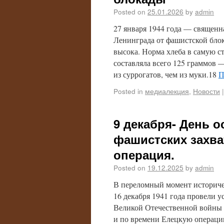
Posted on
25.01.2026
by
admin
27 января 1944 года — священн
Ленинграда от фашистской блок
высока. Норма хлеба в самую с
составляла всего 125 граммов 
из суррогатов, чем из муки.18
П
Posted in
медиалекция
,
Новости
|
9 декабря- День 
фашистских захва
операция.
Posted on
19.12.2025
by
admin
В переломный момент историче
16 декабря 1941 года провели 
Великой Отечественной войн
и по времени Елецкую операцию