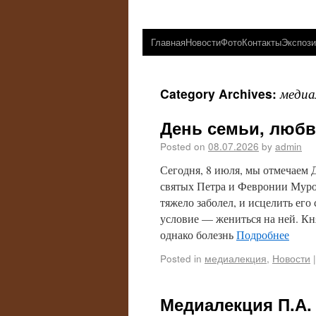
Главная
Новости
Фото
Контакты
Экспози
медиа
Category Archives:
День семьи, любв
Posted on
08.07.2026
by
admin
Сегодня, 8 июля, мы отмечаем 
святых Петра и Февронии Муром
тяжело заболел, и исцелить его
условие — жениться на ней. Кня
однако болезнь
Подробнее
Posted in
медиалекция
,
Новости
|
Медиалекция П.А.