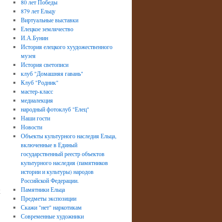
80 лет Победы
879 лет Ельцу
Виртуальные выставки
Елецкое землячество
И.А.Бунин
История елецкого хуудожественного
музея
История светописи
клуб "Домашняя гавань"
Клуб "Родник"
мастер-класс
медиалекция
народный фотоклуб "Елец"
Наши гости
Новости
Объекты культурного наследия Ельца,
включенные в Единый
государственный реестр объектов
культурного наследия (памятников
истории и культуры) народов
Российской Федерации.
к
Памятники Ельца
Предметы экспозиции
Скажи "нет" наркотикам
Современные художники