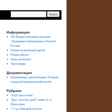
Информация
XII Межрегиональная выставка
«Художники Центральных областей
России»
Оплата пушкинской картой
Режим работы
Цены на билеты
Экспозиция
Документация
Нормативная документация (Елецкий
городской краеведческий музей)
Рубрики
"Клуб при свечах"
"Круг светлых дней" (книга А.А.
Пискулина)
71 год Липецкой области