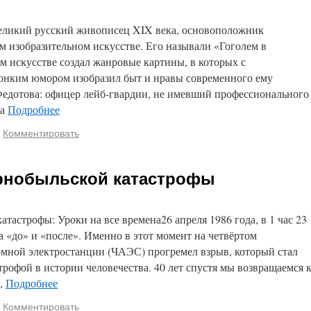
еликий русский живописец XIX века, основоположник
ом изобразительном искусстве. Его называли «Гоголем в
м искусстве создал жанровые картины, в которых с
онким юмором изобразил быт и нравы современного ему
Федотова: офицер лейб-гвардии, не имевший профессионального
за
Подробнее
Комментировать
ернобыльской катастрофы
атастрофы: Уроки на все времена26 апреля 1986 года, в 1 час 23
а «до» и «после». Именно в этот момент на четвёртом
омной электростанции (ЧАЭС) прогремел взрыв, который стал
рофой в истории человечества. 40 лет спустя мы возвращаемся 
и,
Подробнее
Комментировать