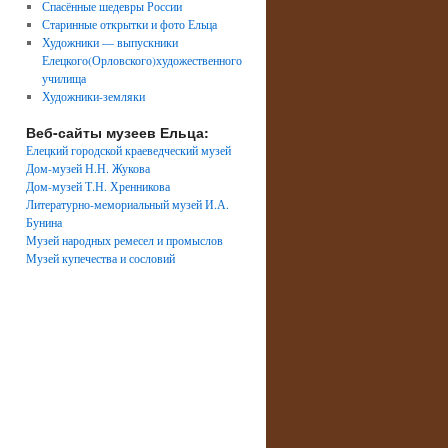
Спасённые шедевры России
Старинные открытки и фото Ельца
Художники — выпускники
Елецкого(Орловского)художественного
училища
Художники-земляки
Веб-сайты музеев Ельца:
Елецкий городской краеведческий музей
Дом-музей Н.Н. Жукова
Дом-музей Т.Н. Хренникова
Литературно-мемориальный музей И.А.
Бунина
Музей народных ремесел и промыслов
Музей купечества и сословий