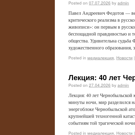
Posted on
07.07.2026
by
admin
Павел Андреевич Федотов — в
критического реализма в русск
живописи»: он первым в русско
беспощадной правдивостью и т
общества. Удивительна судьба 
художественного образования, 
Posted in
медиалекция
,
Новости
|
Лекция: 40 лет Ч
Posted on
27.04.2026
by
admin
Лекция: 40 лет Чернобыльской к
минуты ночи, мир разделился н
энергоблоке Чернобыльской ат
крупнейшей техногенной катаст
событиям той трагической ноч
Posted in
медиалекция
,
Новости
|