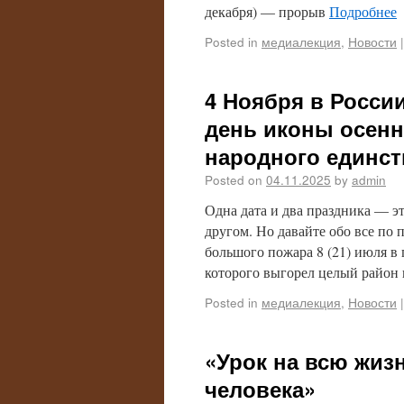
декабря) — прорыв
Подробнее
Posted in
медиалекция
,
Новости
|
4 Ноября в России
день иконы осенн
народного единст
Posted on
04.11.2025
by
admin
Одна дата и два праздника — эт
другом. Но давайте обо все по 
большого пожара 8 (21) июля в г
которого выгорел целый район 
Posted in
медиалекция
,
Новости
|
«Урок на всю жизн
человека»