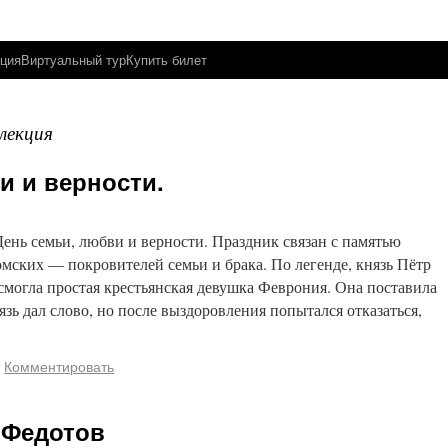
ция
Виртуальный тур
Купить билет
лекция
и и верности.
День семьи, любви и верности. Праздник связан с памятью
ских — покровителей семьи и брака. По легенде, князь Пётр
 смогла простая крестьянская девушка Феврония. Она поставила
зь дал слово, но после выздоровления попытался отказаться,
Комментировать
 Федотов