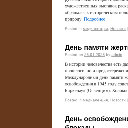
художественных выставок раск
обращался к историческим пол
природу,
Подробнее
Posted in
медиалекция
,
Новости
|
День памяти жерт
Posted on
26.01.2026
by
admin
В истории человечества есть да
прошлого, но и предостережени
Международный день памяти же
освобождения в 1945 году сов
Биркенау» (Освенцим). Холоко
Posted in
медиалекция
,
Новости
|
День освобожден
блокады