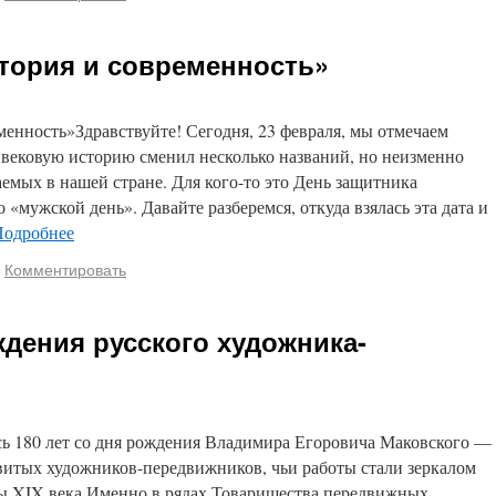
тория и современность»
менность»Здравствуйте! Сегодня, 23 февраля, мы отмечаем
м вековую историю сменил несколько названий, но неизменно
аемых в нашей стране. Для кого-то это День защитника
 «мужской день». Давайте разберемся, откуда взялась эта дата и
Подробнее
Комментировать
ждения русского художника-
сь 180 лет со дня рождения Владимира Егоровича Маковского —
витых художников-передвижников, чьи работы стали зеркалом
ы XIX века.Именно в рядах Товарищества передвижных