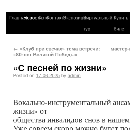
Главная
Новости
Фото
Контакты
Экспозиция
Виртуальный
Купить
тур
билет
←
«Клуб при свечах» тема встречи:
мастер-
«80-лет Великой Победы»
«С песней по жизни»
Posted on
17.06.2025
by
admin
Вокально-инструментальный ансам
жизни» от
общества инвалидов снов в нашем
Уже совсем скоро можно будет по