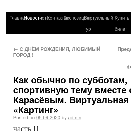
Главная
Новости
Фото
Контакты
Экспозиция
Виртуальный
Купить
тур
билет
←
С ДНЁМ РОЖДЕНИЯ, ЛЮБИМЫЙ
Пред
ГОРОД !
ф
Как обычно по субботам,
спортивную тему вместе
Карасёвым. Виртуальная
«Картинг»
Posted on
05.09.2020
by
admin
часть II