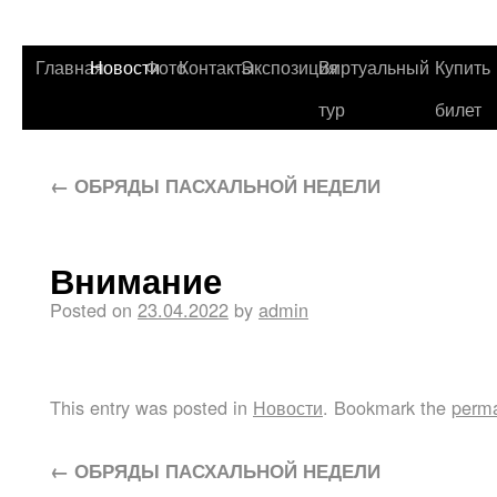
Главная
Новости
Фото
Контакты
Экспозиция
Виртуальный
Купить
тур
билет
←
ОБРЯДЫ ПАСХАЛЬНОЙ НЕДЕЛИ
Внимание
Posted on
23.04.2022
by
admin
This entry was posted in
Новости
. Bookmark the
perma
←
ОБРЯДЫ ПАСХАЛЬНОЙ НЕДЕЛИ