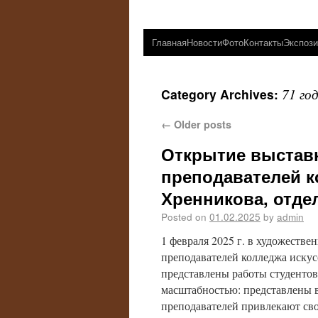
Главная
Новости
Фото
Контакты
Экспози
71 го
Category Archives:
←
Older posts
Открытие выставк
преподавателей ко
Хренникова, отде
Posted on
01.02.2025
by
admin
1 февраля 2025 г. в художестве
преподавателей колледжа искус
представлены работы студентов
масштабностью: представлены в
преподавателей привлекают сво