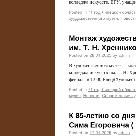
колледжа искусств, ЕГУ, учащ
Posted in
71 год Липецкой област
хуудожественного музея
,
Новост
Монтаж художеств
им. Т. Н. Хренник
Posted on
28.01.2025
by
admin
В художественном музее — мон
колледжа искусств им. Т. Н. Х
февраля в 12.00 Елец#Художе
Posted in
71 год Липецкой област
музея
,
Новости
,
Современные ху
К 85-летию со дн
Сима Егоровича ( 
Posted on
17.01.2025
by
admin