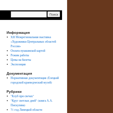
Информация
XII Межрегиональная выставка
«Художники Центральных областей
→
России»
Оплата пушкинской картой
Режим работы
Цены на билеты
Экспозиция
Документация
Нормативная документация (Елецкий
городской краеведческий музей)
Рубрики
"Клуб при свечах"
"Круг светлых дней" (книга А.А.
Пискулина)
71 год Липецкой области