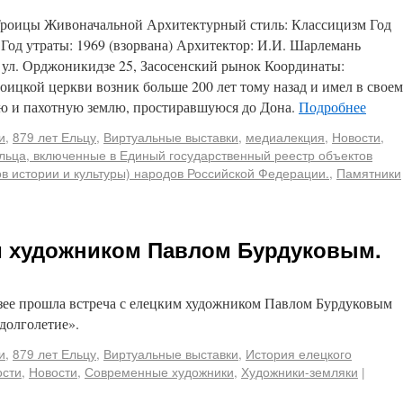
 Троицы Живоначальной Архитектурный стиль: Классицизм Год
 Год утраты: 1969 (взорвана) Архитектор: И.И. Шарлемань
, ул. Орджоникидзе 25, Засосенский рынок Координаты:
оицкой церкви возник больше 200 лет тому назад и имел в своем
ю и пахотную землю, простиравшуюся до Дона.
Подробнее
и
,
879 лет Ельцу
,
Виртуальные выставки
,
медиалекция
,
Новости
,
льца, включенные в Единый государственный реестр объектов
ов истории и культуры) народов Российской Федерации.
,
Памятники
м художником Павлом Бурдуковым.
узее прошла встреча с елецким художником Павлом Бурдуковым
долголетие».
и
,
879 лет Ельцу
,
Виртуальные выставки
,
История елецкого
ости
,
Новости
,
Современные художники
,
Художники-земляки
|