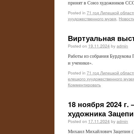
принят в Союз художников ССС
Posted in
71 год Липецкой област
хуудожественного музея
,
Новост
Виртуальная выст
Posted on
19.11.2024
by
admin
Работы из собрания Бурдукова 
и ученики».
Posted in
71 год Липецкой област
елецкого хуудожественного музе
Комментировать
18 ноября 2024 г.
художника Зацепин
Posted on
17.11.2024
by
admin
Михаил Михайлович Зацепин (19