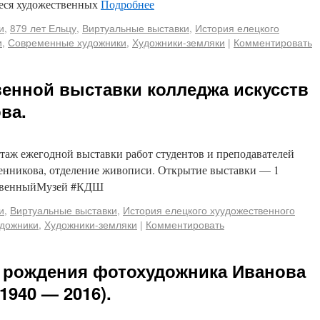
иеся художественных
Подробнее
и
,
879 лет Ельцу
,
Виртуальные выставки
,
История елецкого
и
,
Современные художники
,
Художники-земляки
|
Комментировать
енной выставки колледжа искусств
ова.
таж ежегодной выставки работ студентов и преподавателей
ренникова, отделение живописи. Открытие выставки — 1
ственныйМузей #КДШ
и
,
Виртуальные выставки
,
История елецкого хуудожественного
дожники
,
Художники-земляки
|
Комментировать
я рождения фотохудожника Иванова
1940 — 2016).