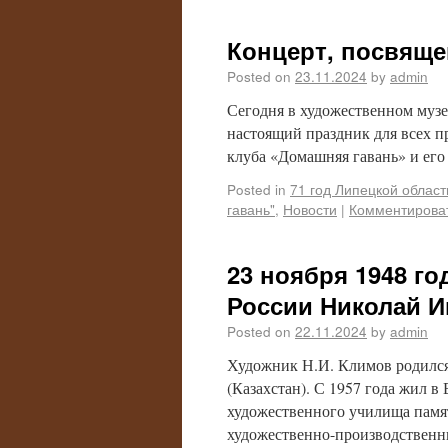
Концерт, посвящ
Posted on
23.11.2024
by
admin
Сегодня в художественном музе
настоящий праздник для всех 
клуба «Домашняя гавань» и его
Posted in
71 год Липецкой област
гавань"
,
Новости
|
Комментирова
23 ноября 1948 г
России Николай И
Posted on
22.11.2024
by
admin
Художник Н.И. Климов родился 
(Казахстан). С 1957 года жил в
художественного училища памят
художественно-производственн