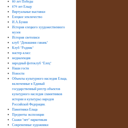
80 лет Победы
879 лет Ельцу
Виртуальные выставки
Елецкое землячество
И.А.Бунин
История елецкого хуудожественного
музея
История светописи
клуб "Домашняя гавань"
Клуб "Родник"
мастер-класс
медиалекция
народный фотоклуб "Елец"
Наши гости
Новости
Объекты культурного наследия Ельца,
включенные в Единый
государственный реестр объектов
культурного наследия (памятников
истории и культуры) народов
Российской Федерации.
Памятники Ельца
Предметы экспозиции
Скажи "нет" наркотикам
Современные художники