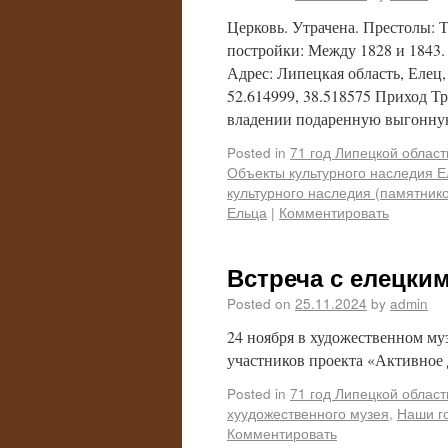
Церковь. Утрачена. Престолы:
постройки: Между 1828 и 1843.
Адрес: Липецкая область, Елец
52.614999, 38.518575 Приход Тр
владении подаренную выгонну
Posted in
71 год Липецкой област
Объекты культурного наследия Е
культурного наследия (памятник
Ельца
|
Комментировать
Встреча с елецки
Posted on
25.11.2024
by
admin
24 ноября в художественном м
участников проекта «Активное 
Posted in
71 год Липецкой област
хуудожественного музея
,
Наши г
Комментировать