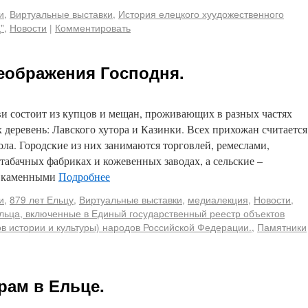
и
,
Виртуальные выставки
,
История елецкого хуудожественного
"
,
Новости
|
Комментировать
еображения Господня.
 состоит из купцов и мещан, проживающих в разных частях
 деревень: Лавского хутора и Казинки. Всех прихожан считается
ола. Городские из них занимаются торговлей, ремеслами,
табачных фабриках и кожевенных заводах, а сельские –
и каменными
Подробнее
и
,
879 лет Ельцу
,
Виртуальные выставки
,
медиалекция
,
Новости
,
льца, включенные в Единый государственный реестр объектов
ов истории и культуры) народов Российской Федерации.
,
Памятники
рам в Ельце.