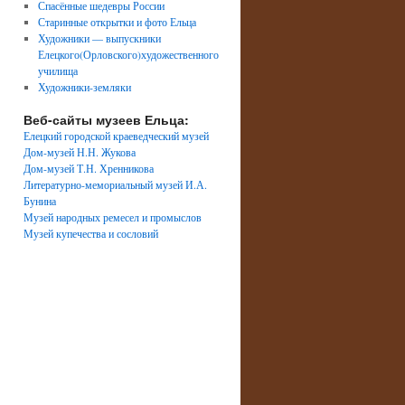
Спасённые шедевры России
Старинные открытки и фото Ельца
Художники — выпускники
Елецкого(Орловского)художественного
училища
Художники-земляки
Веб-сайты музеев Ельца:
Елецкий городской краеведческий музей
Дом-музей Н.Н. Жукова
Дом-музей Т.Н. Хренникова
Литературно-мемориальный музей И.А.
Бунина
Музей народных ремесел и промыслов
Музей купечества и сословий