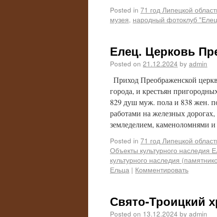
Posted in
71 год Липецкой област
музея
,
народный фотоклуб "Елец
Елец. Церковь Пр
Posted on
21.12.2024
by
admin
Приход Преображенской церкви
города, и крестьян пригородных
829 душ муж. пола и 838 жен. п
работами на железных дорогах, 
земледелием, каменоломнями 
Posted in
71 год Липецкой област
Объекты культурного наследия Е
культурного наследия (памятник
Ельца
|
Комментировать
Свято-Троицкий х
Posted on
13.12.2024
by
admin