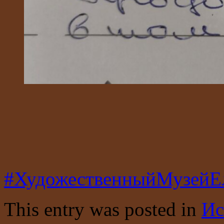
#ХудожественныйМузейЕ
This entry was posted in
Ис