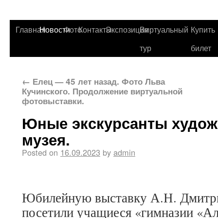
Главная
Новости
Фото
Контакты
Экспозиция
Виртуальный
Купить
тур
билет
←
Елец — 45 лет назад. Фото Льва
Кучинского. Продолжение виртуальной
фотовыставки.
Юные экскурсанты худож
музея.
Posted on
16.09.2023
by
admin
Юбилейную выставку А.Н. Дмитр
посетили учащиеся «гимназии «Ал