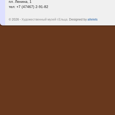
пл. Ленина, 1
тел: +7 (47467) 2-91-82
© 2026 -
Художественный музей г.Ельца
. Designed by
allelets