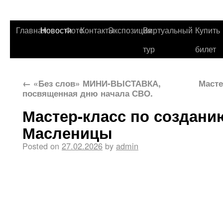
Главная
Новости
Фото
Контакты
Экспозиция
Виртуальный
Купить
тур
билет
←
«Без слов» МИНИ-ВЫСТАВКА,
Масте
посвященная дню начала СВО.
Мастер-класс по создани
Масленицы
Posted on
27.02.2026
by
admin