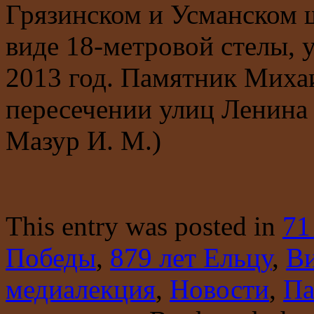
Грязинском и Усманском ш
виде 18-метровой стелы, 
2013 год. Памятник Михаи
пересечении улиц Ленина 
Мазур И. М.)
This entry was posted in
71
Победы
,
879 лет Ельцу
,
Ви
медиалекция
,
Новости
,
Па