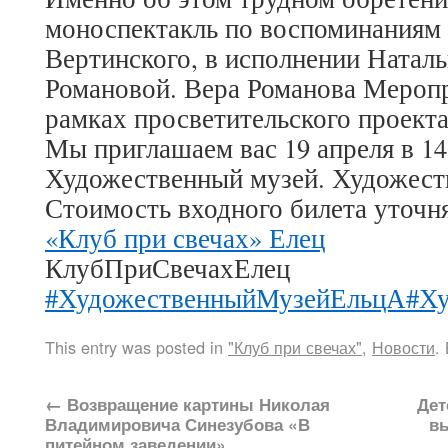
моноспектакль по воспоминаниям 
Вертинского, в исполнении Натал
Романовой. Вера Романова Меропр
рамках просветительского проекта
Мы приглашаем вас 19 апреля в 14:
Художественный музей. Художест
Стоимость входного билета уточня
«Клуб при свечах» Елец
КлубПриСвечахЕлец
#ХудожественныйМузейЕльцА
#Х
This entry was posted in
"Клуб при свечах"
,
Новости
.
←
Возвращение картины Николая
Дет
Владимировича Синезубова «В
в
питейном заведении».