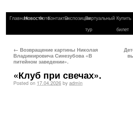
Главная
Новости
Фото
Контакты
Экспозиция
Виртуальный
Купить
тур
билет
←
Возвращение картины Николая
Дет
Владимировича Синезубова «В
в
питейном заведении».
«Клуб при свечах».
Posted on
17.04.2026
by
admin