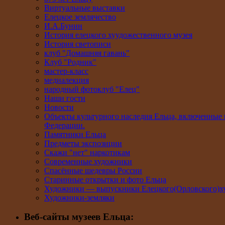
Виртуальные выставки
Елецкое землячество
И.А.Бунин
История елецкого хуудожественного музея
История светописи
клуб "Домашняя гавань"
Клуб "Родник"
мастер-класс
медиалекция
народный фотоклуб "Елец"
Наши гости
Новости
Объекты культурного наследия Ельца, включенные 
Федерации.
Памятники Ельца
Предметы экспозиции
Скажи "нет" наркотикам
Современные художники
Спасённые шедевры России
Старинные открытки и фото Ельца
Художники — выпускники Елецкого(Орловского)х
Художники-земляки
Веб-сайты музеев Ельца: