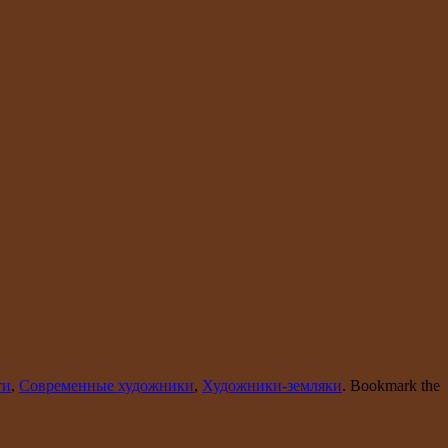
ти
,
Современные художники
,
Художники-земляки
. Bookmark the