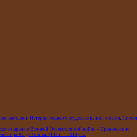
ные выставки
,
История елецкого хуудожественного музея
,
Новос
ского народа в Великой Отечественной войне.» Продолжение.
ульптора Ю. Д. Гришко (1935 — 2018).
→