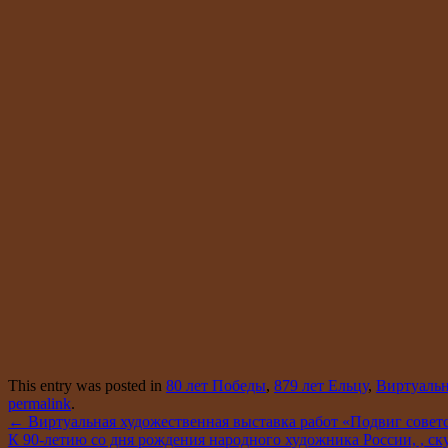
This entry was posted in
80 лет Победы
,
879 лет Ельцу
,
Виртуаль
permalink
.
←
Виртуальная художественная выставка работ «Подвиг совет
К 90-летию со дня рождения народного художника России, , ск